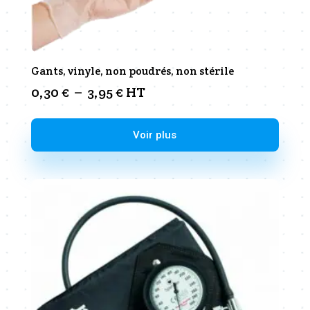
Gants, vinyle, non poudrés, non stérile
Plage
0,30
€
–
3,95
€
HT
de
prix :
Ce
Voir plus
0,30 €
produit
à
a
3,95 €
plusieurs
variations.
Les
options
peuvent
être
choisies
sur