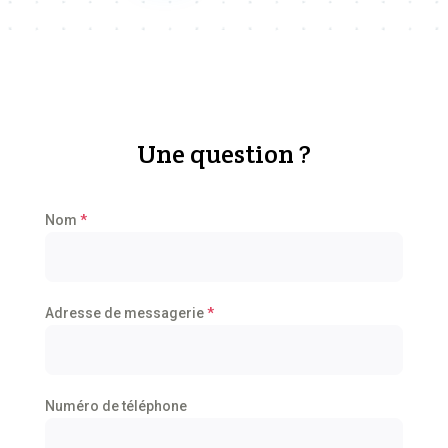
peuvent
être
choisies
sur
la
page
Une question ?
du
produit
Nom
*
Adresse de messagerie
*
Numéro de téléphone