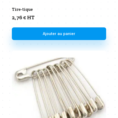
Tire-tique
2,76
€
HT
Ajouter au panier