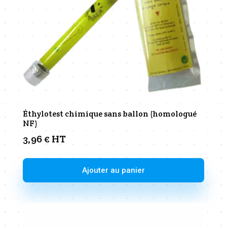
sur
la
page
du
produit
Éthylotest chimique sans ballon (homologué
NF)
3,96
€
HT
Ajouter au panier