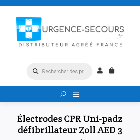
Recherche


de
produits
Électrodes CPR Uni-padz
défibrillateur Zoll AED 3