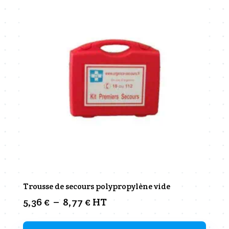
Trousse de secours polypropylène vide
Plage
5,36
€
–
8,77
€
HT
de
prix :
Ce