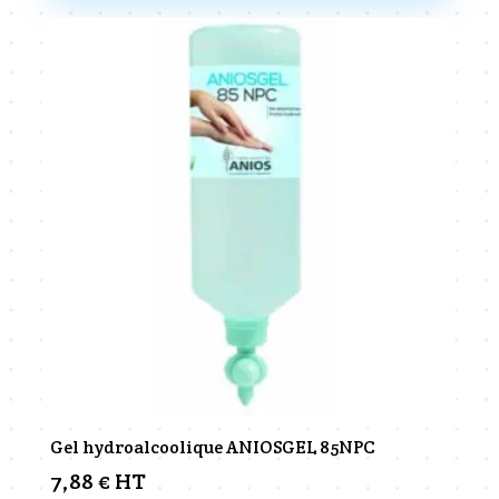
1,95 €
plusieurs
variations.
Les
options
peuvent
être
choisies
sur
la
page
du
produit
Gel hydroalcoolique ANIOSGEL 85NPC
7,88
€
HT