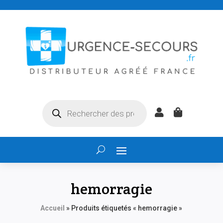
Recherche


de
produits
hemorragie
Accueil
»
Produits étiquetés « hemorragie »