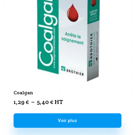
Coalgan
Plage
1,29
€
–
5,40
€
HT
de
prix :
Ce
Voir plus
1,29 €
produit
à
a