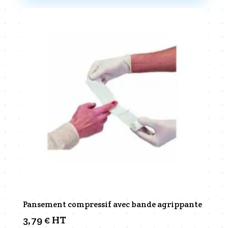
5,40 €
plusieurs
variations.
Les
options
peuvent
être
choisies
sur
la
page
du
produit
Pansement compressif avec bande agrippante
3,79
€
HT