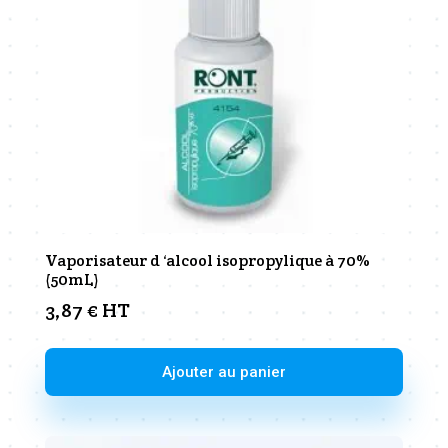
être
choisies
sur
la
page
du
produit
Vaporisateur d ‘alcool isopropylique à 70%
(50mL)
3,87
€
HT
Ajouter au panier