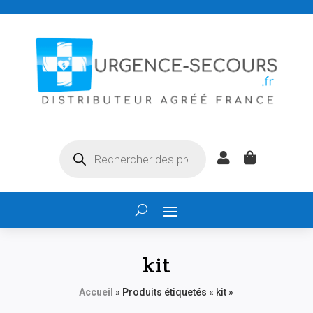
Recherche


de
produits
kit
Accueil
»
Produits étiquetés « kit »