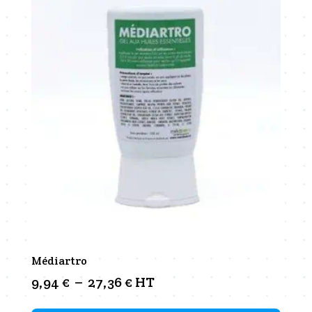
Médiartro
Plage
9,94
€
–
27,36
€
HT
de