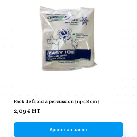
options
peuvent
être
choisies
sur
la
page
du
produit
Pack de froid à percussion (14×18 cm)
2,09
€
HT
Ajouter au panier