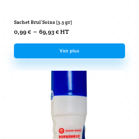
Sachet Brul’Soins (3.5 gr)
Plage
0,99
€
–
69,93
€
HT
de
prix :
Ce
Voir plus
0,99 €
produit
à
a
69,93 €
plusieurs
variations.
Les
options
peuvent
être
choisies
sur
la