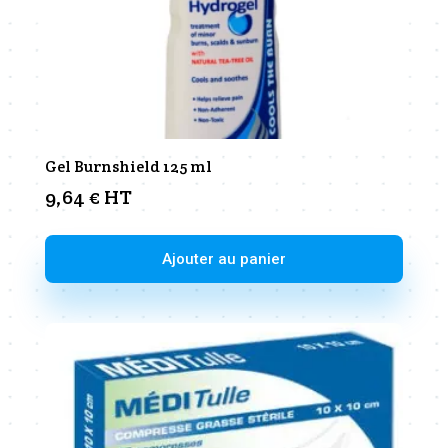
page
du
produit
Gel Burnshield 125 ml
9,64
€
HT
Ajouter au panier