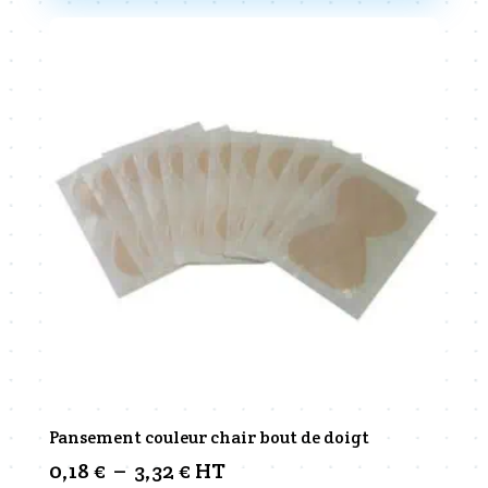
Pansement couleur chair bout de doigt
Plage
0,18
€
–
3,32
€
HT