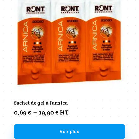
Sachet de gel à l’arnica
Plage
0,69
€
–
19,90
€
HT
de
prix :
Ce
Voir plus
0,69 €
produit