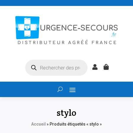
Recherche


de
produits
stylo
Accueil
»
Produits étiquetés « stylo »