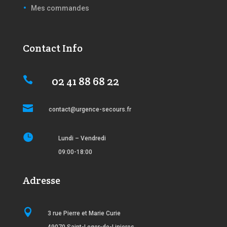
Mes commandes
Contact Info
02 41 88 68 22


contact@urgence-secours.fr

Lundi – Vendredi
09:00-18:00
Adresse

3 rue Pierre et Marie Curie
49070 Saint-Leger-de-Linieres