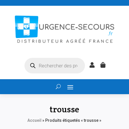
Recherche


de
produits
trousse
Accueil
»
Produits étiquetés « trousse »