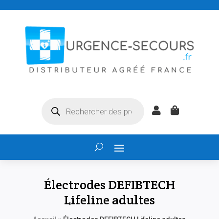
Recherche


de
produits
Électrodes DEFIBTECH
Lifeline adultes