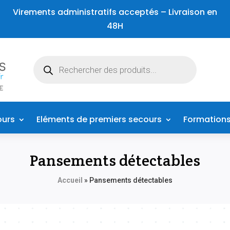
Virements administratifs acceptés – Livraison en
48H
Recherche
de
produits
ours
Eléments de premiers secours
Formation
Pansements détectables
Accueil
»
Pansements détectables