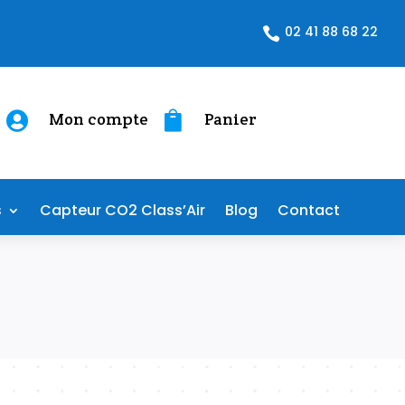
02 41 88 68 22

Mon compte
Panier


s
Capteur CO2 Class’Air
Blog
Contact