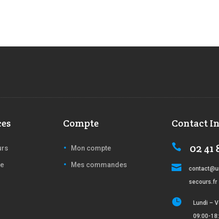
ces
Compte
Contact I
02 41 

urs
Mon compte
ce
Mes commandes

contact@u
secours.fr

Lundi – V
09:00-18