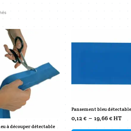
chés
Pansement bleu détectabl
Plage
0,12
€
–
19,66
€
HT
de
eu à découper détectable